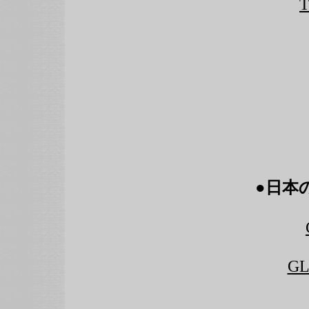
T
●
日本の
GL