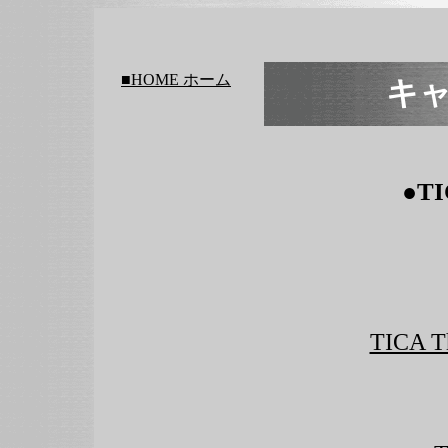
■HOME ホーム
キ
●T
TICA Th