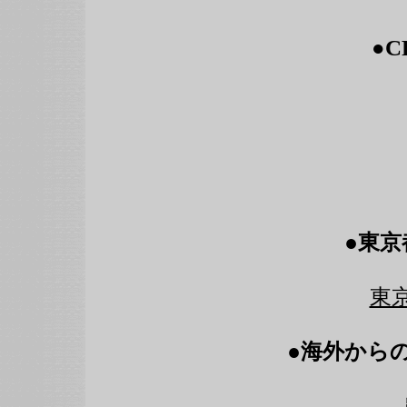
●
C
●
東京
東
●
海外から