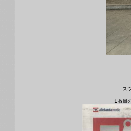
スウ
１枚目の新