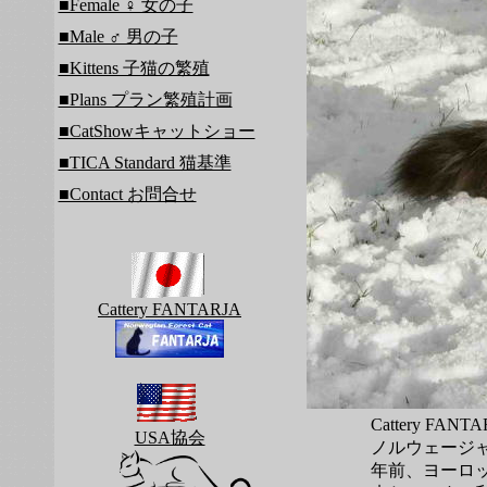
■Female ♀ 女の子
■Male ♂ 男の子
■Kittens 子猫の繁殖
■Plans プラン繁殖計画
■CatShowキャットショー
■TICA Standard 猫基準
■Contact お問合せ
Cattery FANTARJA
Cattery FA
USA協会
ノルウェージ
年前、ヨーロッ