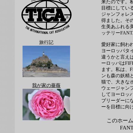
来たのです。私
目標にしてい
ジャンフォレ
得ました。そ
生美あふれる美
ッテリーFAN
旅行記
愛好家に飼わ
ヨーロッパタ
違うかと言え
ーロッパはFIF
ます。私は、F
ンも森の妖精
猫で、大きな
我が家の薔薇
ウェージャン
してヨーロッ
ブリーダーに
ーを目標に向
このホー
FA